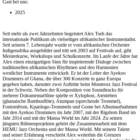
Gast bei uns:
2025
Seit mehr als zwei Jahrzehnten begeistert Alex Tseh das
internationale Publikum als vielseitiger afrikanischer Instrumentalist.
Seit seinem 7. Lebensjahr wurde er vom afrikanischen Orchester
Indigenafrika ausgebildet und tritt seit 2003 auf Festivals auf, gibt
Meisterkurse, Workshops und Schulkonzerte. Im Laufe der Jahre hat
Alex einen einzigartigen Sinn für inspirierende Dialoge zwischen
traditionellen afrikanischen Rhythmen und den Harmonien
westlicher Instrumente entwickelt. Er ist der Leiter der Ayekoo
Drummers of Ghana, die über 300 Konzerte in ganz Europa
gegeben haben, darunter zwei Auftritte beim Montreux Jazz Festival
in der Schweiz. Neben der Komposition von Soundtracks für
mehrere Dokumentarfilme spielte er Xylophon, Atenteben
(ghanaische Bambusflöte), Atumpan (sprechende Trommel),
Fontomfrom, Kpanlogo-Trommeln und Gome bei Albumaufnahmen
mit den Ayekoo Drummers im Jahr 2007, mit der Bigshots Band im
Jahr 2014 und mit der Mansa World im Jahr 2024. Zu seinen
jüngsten Bühnenprojekten gehört die Zusammenarbeit mit dem
HEMU Jazz Orchestra und der Mansa World. Mit seinem Talent
und seiner Erfahrung verschiebt Alex weiterhin die Grenzen