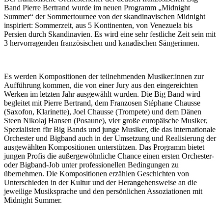
Band Pierre Bertrand wurde im neuen Programm „Midnight
Summer“ der Sommertournee von der skandinavischen Midnight
inspiriert: Sommerzeit, aus 5 Kontinenten, von Venezuela bis
Persien durch Skandinavien. Es wird eine sehr festliche Zeit sein mit
3 hervorragenden französischen und kanadischen Sängerinnen.
Es werden Kompositionen der teilnehmenden Musiker:innen zur
Aufführung kommen, die von einer Jury aus den eingereichten
Werken
im letzten Jahr ausgewählt wurden. Die Big Band wird
begleitet mit Pierre Bertrand, dem Franzosen Stéphane Chausse
(Saxofon, Klarinette), Joel Chausse (Trompete) und dem Dänen
Steen Nikolaj Hansen (Posaune), vier große europäische Musiker,
Spezialisten für Big Bands und junge Musiker, die das internationale
Orchester und Bigband auch in der Umsetzung und Realisierung der
ausgewählten Kompositionen unterstützen. Das Programm bietet
jungen Profis die außergewöhnliche Chance einen ersten Orchester-
oder Bigband-Job unter professionellen Bedingungen zu
übernehmen. Die Kompositionen erzählen Geschichten von
Unterschieden in der Kultur und der Herangehensweise an die
jeweilige Musiksprache und den persönlichen Assoziationen mit
Midnight Summer.