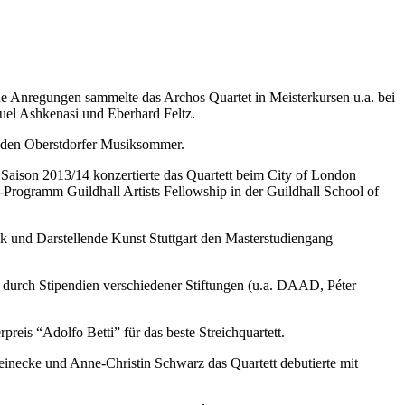
he Anregungen sammelte das Archos Quartet in Meisterkursen u.a. bei
muel Ashkenasi und Eberhard Feltz.
nd den Oberstdorfer Musiksommer.
Saison 2013/14 konzertierte das Quartett beim City of London
-Programm Guildhall Artists Fellowship in der Guildhall School of
k und Darstellende Kunst Stuttgart den Masterstudiengang
de durch Stipendien verschiedener Stiftungen (u.a. DAAD, Péter
eis “Adolfo Betti” für das beste Streichquartett.
inecke und Anne-Christin Schwarz das Quartett debutierte mit