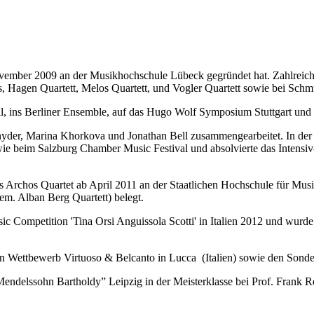
 November 2009 an der Musikhochschule Lübeck gegründet hat. Zahlreic
ls, Hagen Quartett, Melos Quartett, und Vogler Quartett sowie bei Sch
 Hall, ins Berliner Ensemble, auf das Hugo Wolf Symposium Stuttgart u
yder, Marina Khorkova und Jonathan Bell zusammengearbeitet. In der 
wie beim Salzburg Chamber Music Festival und absolvierte das Intensiv
 Archos Quartet ab April 2011 an der Staatlichen Hochschule für Musi
m. Alban Berg Quartett) belegt.
sic Competition 'Tina Orsi Anguissola Scotti' in Italien 2012 und wur
 Wettbewerb Virtuoso & Belcanto in Lucca (Italien) sowie den Sonderpr
delssohn Bartholdy” Leipzig in der Meisterklasse bei Prof. Frank Re