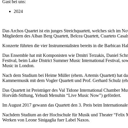
Gast bei uns:
2024
Das Archos Quartet ist ein junges Streichquartett, welches sich im
Mitgliedern des Alban Berg Quartett, Belcea Quartett, Cuarteto Casa
Konzerte führten die vier Instrumentalisten bereits in die Barbican
Das Ensemble hat mit Komponisten wie Dmitri Terzakis, Daniel Schn
Festival, beim Lake District Summer Music International Festival, so
Music in London.
Nach dem Studium bei Heime Müller (ehem. Artemis Quartett) hat das
Kammermusik mit dem Vogler Quartett und Prof. Gerhard Schulz (ehe
Das Quartett ist Preisträger des Val Tidone International Chamber Mu
Horváth-Stiftung, Yehudi Menuhin “Live Music Now”) gefördert.
Im August 2017 gewann das Quartett den 3. Preis beim Internationalen
Nachdem Studium an der Hochschule für Musik und Theater “Felix Men
Werken von Leone Sinigaglia fuer Label Naxos.